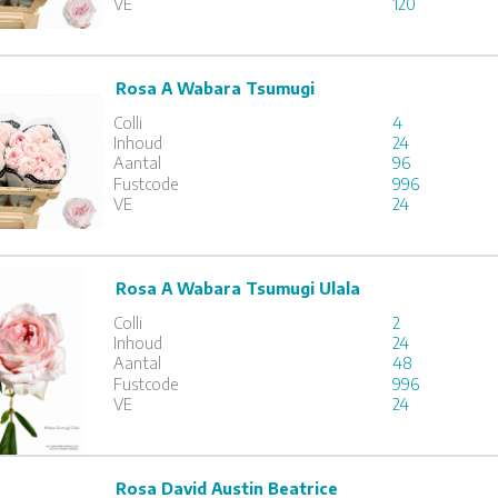
VE
120
Rosa A Wabara Tsumugi
A Wabara Tsumugi
Colli
4
x
24
Inhoud
24
Aantal
96
Fustcode
996
1
2
3
VE
24
Rosa A Wabara Tsumugi Ulala
A Wabara Tsumugi Ulala
Colli
2
x
24
Inhoud
24
Aantal
48
Fustcode
996
1
2
3
VE
24
Rosa David Austin Beatrice
David Austin Beatrice