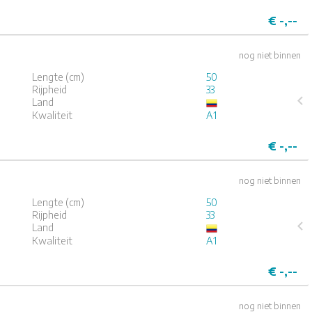
€
-,--
nog niet binnen
Lengte (cm)
50
Rijpheid
33
Land
Kwaliteit
A1
4
5
€
-,--
nog niet binnen
Lengte (cm)
50
Rijpheid
33
Land
Kwaliteit
A1
4
5
€
-,--
nog niet binnen