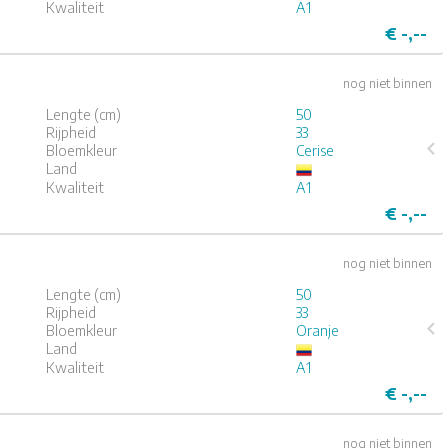
Kwaliteit
A1
€
-,--
nog niet binnen
Lengte (cm)
50
Rijpheid
33
Bloemkleur
Cerise
Land
4
5
Kwaliteit
A1
€
-,--
nog niet binnen
Lengte (cm)
50
Rijpheid
33
Bloemkleur
Oranje
Land
4
5
Kwaliteit
A1
€
-,--
nog niet binnen