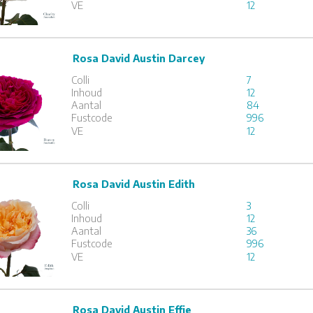
VE
12
Rosa David Austin Darcey
David Austin Darcey
Colli
7
x
12
Inhoud
12
Aantal
84
Fustcode
996
1
2
3
VE
12
Rosa David Austin Edith
David Austin Edith
Colli
3
x
12
Inhoud
12
Aantal
36
Fustcode
996
1
2
3
VE
12
Rosa David Austin Effie
avid Austin Effie