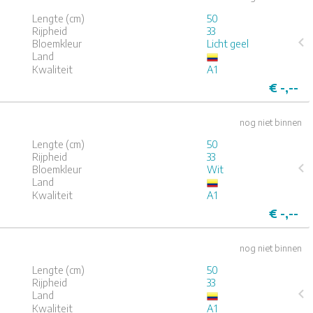
Lengte (cm)
50
Rijpheid
33
Bloemkleur
Licht geel
Land
4
5
Kwaliteit
A1
€
-,--
nog niet binnen
Lengte (cm)
50
Rijpheid
33
Bloemkleur
Wit
Land
4
5
Kwaliteit
A1
€
-,--
nog niet binnen
Lengte (cm)
50
Rijpheid
33
Land
Kwaliteit
A1