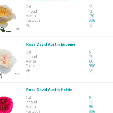
Colli
10
x
12
Inhoud
12
Aantal
120
Fustcode
996
1
2
3
VE
12
Rosa David Austin Eugenie
David Austin Eugenie
Colli
5
x
12
Inhoud
12
Aantal
60
Fustcode
996
1
2
3
VE
12
Rosa David Austin Hettie
David Austin Hettie
Colli
8
x
12
Inhoud
12
Aantal
96
Fustcode
996