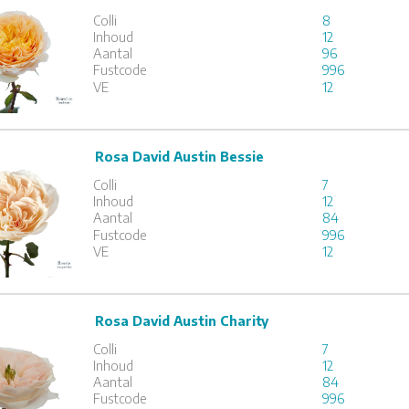
Colli
8
x
12
Inhoud
12
Aantal
96
Fustcode
996
1
2
3
VE
12
Rosa David Austin Bessie
David Austin Bessie
Colli
7
x
12
Inhoud
12
Aantal
84
Fustcode
996
1
2
3
VE
12
Rosa David Austin Charity
David Austin Charity
Colli
7
x
12
Inhoud
12
Aantal
84
Fustcode
996
1
2
3