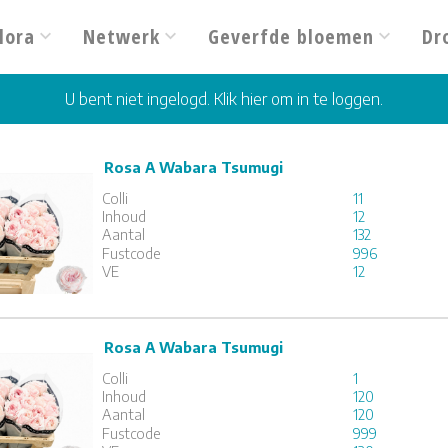
lora
Netwerk
Geverfde bloemen
Dr
U bent niet ingelogd. Klik hier om in te loggen.
Rosa A Wabara Tsumugi
A Wabara Tsumugi
Colli
11
x
12
Inhoud
12
Aantal
132
Fustcode
996
1
2
3
VE
12
Rosa A Wabara Tsumugi
A Wabara Tsumugi
Colli
1
x
120
Inhoud
120
Aantal
120
Fustcode
999
1
2
3