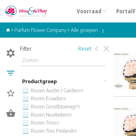
Voorraad
PortalF
Parfum Flower Company
Alle groepen
:
Filter
Reset
Rosa 
Productgroep
Rozen Austin / Garden
(4)
Rozen Ecuador
(1)
Rosa 
Rozen Grootbloemig
(71)
Rozen Noviteiten
(1)
Rozen Tros
(2)
Rozen Tros Freiland
(5)