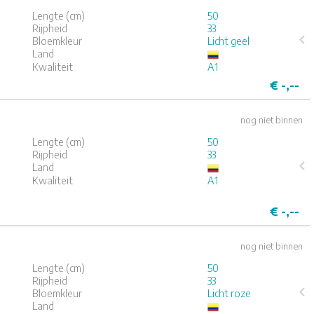
Lengte (cm)
50
Rijpheid
33
Bloemkleur
Licht geel
Land
4
5
Kwaliteit
A1
€
-,--
nog niet binnen
Lengte (cm)
50
Rijpheid
33
Land
Kwaliteit
A1
4
5
€
-,--
nog niet binnen
Lengte (cm)
50
Rijpheid
33
Bloemkleur
Licht roze
Land
4
5