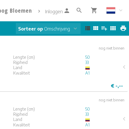
oog Bloemen
Info
Contact
Inloggen
Sorteer op
Omschrijving
nog niet binnen
Lengte (cm)
50
Rijpheid
33
Land
Kwaliteit
A1
4
5
€
-,--
nog niet binnen
Lengte (cm)
50
Rijpheid
33
Land
Kwaliteit
A1
4
5