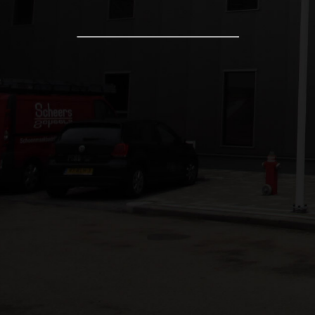
Royal FloraHolland (locatie 0.23).
Legmeerdijk 313, 1431 GB Aalsmeer
T 0297 800 900 | E info@hovenendemooij.nl