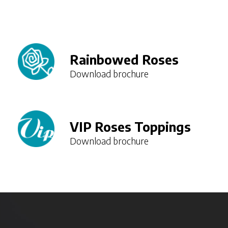
Rainbowed Roses
Download brochure
Webshop app
VIP Roses Toppings
Snel en eenvoudig mobiel uw bloemen kopen, direct
Download brochure
vanuit onze voorraad?
Voor klanten van Hoven & de Mooij is dat mogelijk!
Raadpleeg onze voorraad, koop direct bij de kweker én
blijf op de hoogte van onze noviteiten.
Ervaar zelf wat onze App voor u kan betekenen! Nog
geen klant? Meld u dan aan.