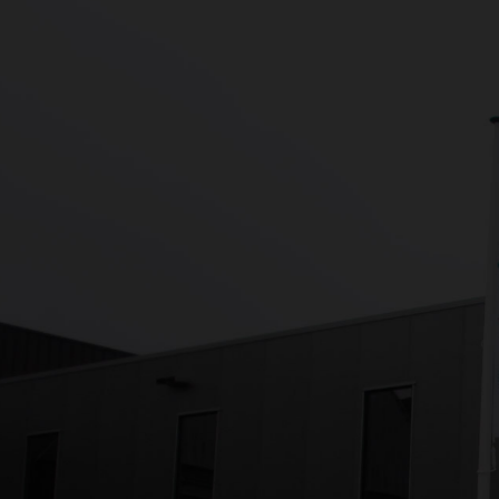
We ontmoeten u
graag
op onze locatie