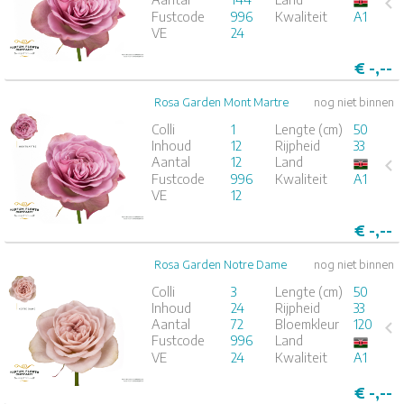
Fustcode
996
Kwaliteit
A1
1
2
3
4
5
VE
24
€
-,--
Rosa Garden Mont Martre
nog niet binnen
Rosa Garden Mont Martre
Colli
1
Lengte (cm)
50
Inhoud
12
Rijpheid
33
x
12
Aantal
12
Land
Fustcode
996
Kwaliteit
A1
1
2
3
4
5
VE
12
€
-,--
Rosa Garden Notre Dame
nog niet binnen
Rosa Garden Notre Dame
Colli
3
Lengte (cm)
50
Inhoud
24
Rijpheid
33
x
24
Aantal
72
Bloemkleur
120
Fustcode
996
Land
1
2
3
4
5
VE
24
Kwaliteit
A1
€
-,--