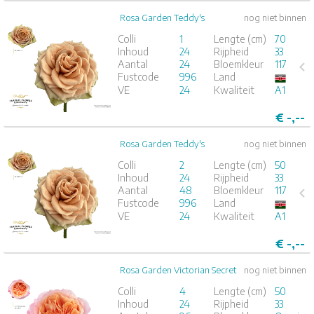
Rosa Garden Teddy's
nog niet binnen
Rosa Garden Teddy's
Colli
1
Lengte (cm)
70
Inhoud
24
Rijpheid
33
x
24
Aantal
24
Bloemkleur
117
Fustcode
996
Land
1
2
3
4
5
VE
24
Kwaliteit
A1
€
-,--
Rosa Garden Teddy's
nog niet binnen
Rosa Garden Teddy's
Colli
2
Lengte (cm)
50
Inhoud
24
Rijpheid
33
x
24
Aantal
48
Bloemkleur
117
Fustcode
996
Land
1
2
3
4
5
VE
24
Kwaliteit
A1
€
-,--
Rosa Garden Victorian Secret
nog niet binnen
Rosa Garden Victorian Secret
Colli
4
Lengte (cm)
50
Inhoud
24
Rijpheid
33
x
24