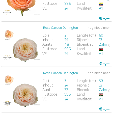
Fustcode
996
Land
1
2
3
4
5
VE
24
Kwaliteit
A1
€
-,--
Rosa Garden Darlington
nog niet binnen
Rosa Garden Darlington
Colli
2
Lengte (cm)
60
Inhoud
24
Rijpheid
33
x
24
Aantal
48
Bloemkleur
Zalm
Fustcode
996
Land
1
2
3
4
5
VE
24
Kwaliteit
A1
€
-,--
Rosa Garden Darlington
nog niet binnen
Rosa Garden Darlington
Colli
3
Lengte (cm)
50
Inhoud
24
Rijpheid
33
x
24
Aantal
72
Bloemkleur
Zalm
Fustcode
996
Land
1
2
3
4
5
VE
24
Kwaliteit
A1
€
-,--