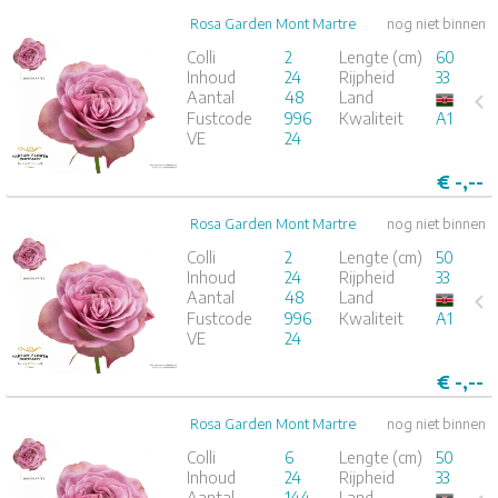
Rosa Garden Mont Martre
nog niet binnen
Rosa Garden Mont Martre
Colli
2
Lengte (cm)
60
Inhoud
24
Rijpheid
33
x
24
Aantal
48
Land
Fustcode
996
Kwaliteit
A1
1
2
3
4
5
VE
24
€
-,--
Rosa Garden Mont Martre
nog niet binnen
Rosa Garden Mont Martre
Colli
2
Lengte (cm)
50
Inhoud
24
Rijpheid
33
x
24
Aantal
48
Land
Fustcode
996
Kwaliteit
A1
1
2
3
4
5
VE
24
€
-,--
Rosa Garden Mont Martre
nog niet binnen
Rosa Garden Mont Martre
Colli
6
Lengte (cm)
50
Inhoud
24
Rijpheid
33
x
24
Aantal
144
Land