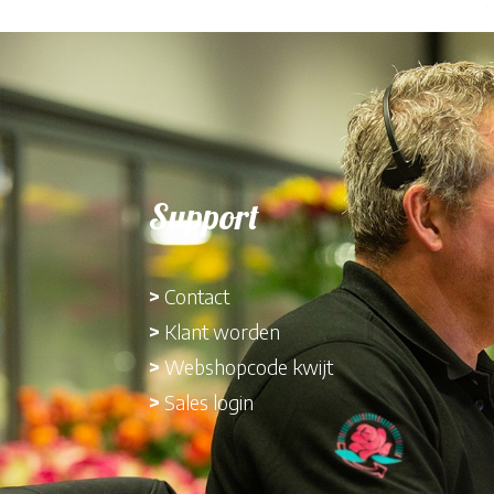
Support
>
Contact
>
Klant worden
>
Webshopcode kwijt
>
Sales login